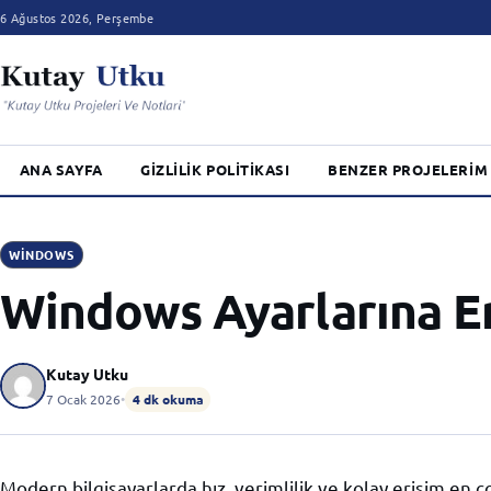
6 Ağustos 2026, Perşembe
ANA SAYFA
GIZLILIK POLITIKASI
BENZER PROJELERIM
WINDOWS
Windows Ayarlarına Er
Kutay Utku
7 Ocak 2026
•
4 dk okuma
Modern bilgisayarlarda hız, verimlilik ve kolay erişim en 