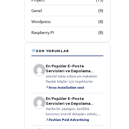
Genel
(9)
Wordpress
(8)
Raspberry Pi
(8)
SON YORUMLAR
En Popüler E-Posta
Servisleri ve Depolama
Alanları
sitenizi takip ediyorum makaleler
Faydalı bilgiler için teşekkürler
hvac installation cost
En Popüler E-Posta
Servisleri ve Depolama
Alanları
Harika bir paylaşım, özellikle
konunun önemli detayları oldukça
net bir…
fashion Paid Advertising