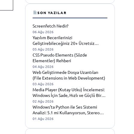
SON YAZILAR
Screenfetch Nedir?
06 Ağu 2026
Yazılım Becerilerinizi
Geliştirebileceğiniz 20+ Ücretsiz
Öğrenme Platformu
05 Ağu 2026
CSS Pseudo Elements (Sözde
Elementler) Rehberi
04 Ağu 2026
Web Geliştirmede Dosya Uzantıları
(File Extensions in Web Development)
03 Ağu 2026
Media Player (Kutay Utku) İncelemesi:
Windows İçin Sade, Hızlı ve Güçlü Bir
Medya Oynatıcı
02 Ağu 2026
Windows’ta Python ile Ses Sistemi
Analizi: 5.1 mi Kullanıyorsun, Stereo
mu? Sıfırdan İleri Seviyeye Tam Rehber
01 Ağu 2026