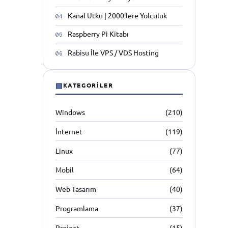
Kanal Utku | 2000'lere Yolculuk
Raspberry Pi Kitabı
Rabisu İle VPS / VDS Hosting
▤
KATEGORILER
Windows
(210)
İnternet
(119)
Linux
(77)
Mobil
(64)
Web Tasarım
(40)
Programlama
(37)
Project
(15)