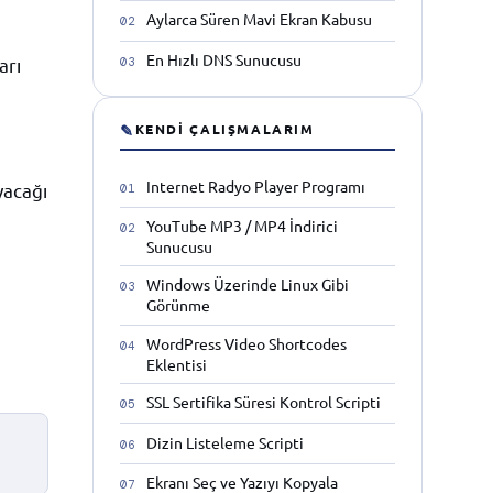
Aylarca Süren Mavi Ekran Kabusu
En Hızlı DNS Sunucusu
arı
✎
KENDI ÇALIŞMALARIM
Internet Radyo Player Programı
yacağı
YouTube MP3 / MP4 İndirici
Sunucusu
Windows Üzerinde Linux Gibi
Görünme
WordPress Video Shortcodes
Eklentisi
SSL Sertifika Süresi Kontrol Scripti
Dizin Listeleme Scripti
Ekranı Seç ve Yazıyı Kopyala