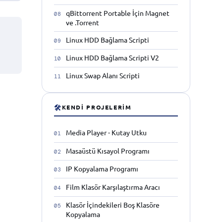
qBittorrent Portable İçin Magnet
ve .Torrent
Linux HDD Bağlama Scripti
Linux HDD Bağlama Scripti V2
Linux Swap Alanı Scripti
🛠
KENDI PROJELERIM
Media Player - Kutay Utku
Masaüstü Kısayol Programı
IP Kopyalama Programı
Film Klasör Karşılaştırma Aracı
Klasör İçindekileri Boş Klasöre
Kopyalama