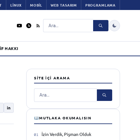
T
LINUX
MOBIL
WEB TASARIM
PROGRAMLAMA
Ara
IF HAKKI
SITE İÇI ARAMA
Ara
in
MUTLAKA OKUMALISIN
İzin Verdik, Pişman Olduk