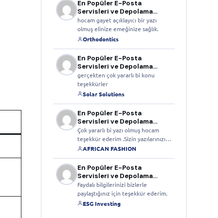
En Popüler E-Posta
Servisleri ve Depolama
Alanları
hocam gayet açıklayıcı bir yazı
olmuş elinize emeğinize sağlık.
Orthodontics
En Popüler E-Posta
Servisleri ve Depolama
Alanları
gerçekten çok yararlı bi konu
teşekkürler
Solar Solutions
En Popüler E-Posta
Servisleri ve Depolama
Alanları
Çok yararlı bi yazı olmuş hocam
teşekkür ederim .Sizin yazılarınızı…
AFRICAN FASHION
En Popüler E-Posta
Servisleri ve Depolama
Alanları
Faydalı bilgilerinizi bizlerle
paylaştığınız için teşekkür ederim.
ESG Investing