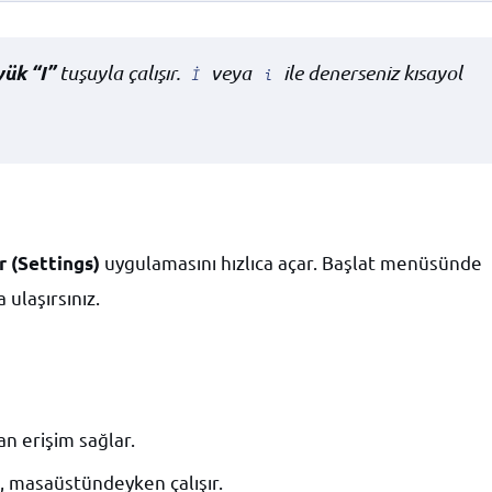
ük “I”
tuşuyla çalışır.
veya
ile denerseniz kısayol
İ
i
uygulamasını hızlıca açar. Başlat menüsünde
r (Settings)
ulaşırsınız.
 erişim sağlar.
, masaüstündeyken çalışır.