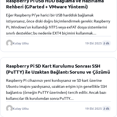
Raspberry Pi USB HDD Bağlama ve Hazırlama
Rehberi (GParted + VMware Yöntemi)
Eğer Raspberry Pi’ye harici bir USB harddisk bağlamak
istiyorsanız, önce diski doğru biçimlendirmek gerekir. Raspberry
Pi, Windows’un kullandığı NTFS veya exFAT dosya sistemlerini
sınırlı destekler; bu nedenle EXT4 biçimini kullanmak…
Kutay Utku
19 Eki 2025
2 dk
Raspberry Pi SD Kart Kurulumu Sonrası SSH
(PuTTY) ile Uzaktan Bağlantı Sorunu ve Çözümü
Raspberry Pi cihazınızı yeni kurduysanız ve SD kart üzerine
Ubuntu imajını yazdıysanız, uzaktan erişim için genellikle SSH
bağlantısı (örneğin PuTTY üzerinden) tercih edilir. Ancak bazı
kullanıcılar ilk kurulumdan sonra PuTTY…
Kutay Utku
19 Eki 2025
2 dk