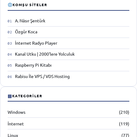
KOMŞU SITELER
A. Nâsır Şentürk
Özgür Koca
İnternet Radyo Player
Kanal Utku | 2000'lere Yolculuk
Raspberry Pi Kitabı
Rabisu İle VPS / VDS Hosting
▤
KATEGORILER
Windows
(210)
İnternet
(119)
Linux
(77)