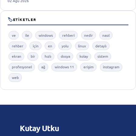
02 Ağu 2026
🏷
ETIKETLER
ve
ile
windows
rehberi
nedir
nasıl
rehber
için
en
yolu
linux
detaylı
ekran
bir
hızlı
dosya
kolay
sistem
profesyonel
ağ
windows 11
erişim
instagram
web
Kutay
Utku