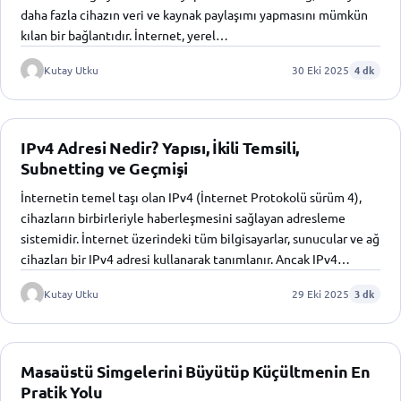
daha fazla cihazın veri ve kaynak paylaşımı yapmasını mümkün
kılan bir bağlantıdır. İnternet, yerel…
Kutay Utku
30 Eki 2025
4 dk
IPv4 Adresi Nedir? Yapısı, İkili Temsili,
Subnetting ve Geçmişi
İnternetin temel taşı olan IPv4 (İnternet Protokolü sürüm 4),
cihazların birbirleriyle haberleşmesini sağlayan adresleme
sistemidir. İnternet üzerindeki tüm bilgisayarlar, sunucular ve ağ
cihazları bir IPv4 adresi kullanarak tanımlanır. Ancak IPv4…
Kutay Utku
29 Eki 2025
3 dk
Masaüstü Simgelerini Büyütüp Küçültmenin En
Pratik Yolu