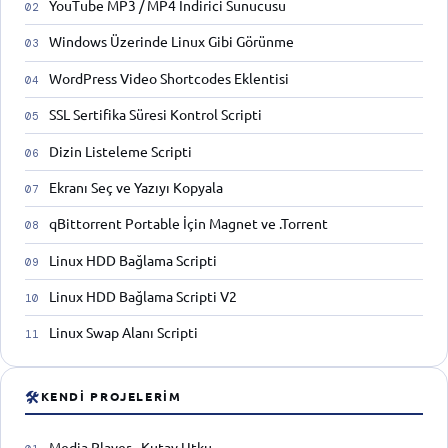
YouTube MP3 / MP4 İndirici Sunucusu
Windows Üzerinde Linux Gibi Görünme
WordPress Video Shortcodes Eklentisi
SSL Sertifika Süresi Kontrol Scripti
Dizin Listeleme Scripti
Ekranı Seç ve Yazıyı Kopyala
qBittorrent Portable İçin Magnet ve .Torrent
Linux HDD Bağlama Scripti
Linux HDD Bağlama Scripti V2
Linux Swap Alanı Scripti
🛠
KENDI PROJELERIM
Media Player - Kutay Utku