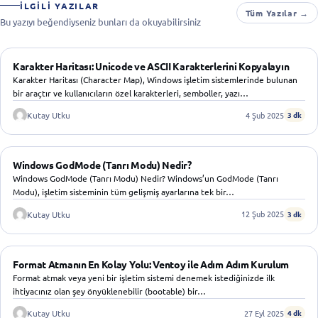
İLGILI YAZILAR
Tüm Yazılar →
Bu yazıyı beğendiyseniz bunları da okuyabilirsiniz
WINDOWS
Karakter Haritası: Unicode ve ASCII Karakterlerini Kopyalayın
Karakter Haritası (Character Map), Windows işletim sistemlerinde bulunan
bir araçtır ve kullanıcıların özel karakterleri, semboller, yazı…
4 Şub 2025
Kutay Utku
3 dk
WINDOWS
Windows GodMode (Tanrı Modu) Nedir?
Windows GodMode (Tanrı Modu) Nedir? Windows’un GodMode (Tanrı
Modu), işletim sisteminin tüm gelişmiş ayarlarına tek bir…
12 Şub 2025
Kutay Utku
3 dk
WINDOWS
Format Atmanın En Kolay Yolu: Ventoy ile Adım Adım Kurulum
Format atmak veya yeni bir işletim sistemi denemek istediğinizde ilk
ihtiyacınız olan şey önyüklenebilir (bootable) bir…
27 Eyl 2025
Kutay Utku
4 dk