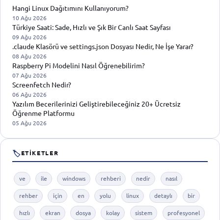
Hangi Linux Dağıtımını Kullanıyorum?
10 Ağu 2026
Türkiye Saati: Sade, Hızlı ve Şık Bir Canlı Saat Sayfası
09 Ağu 2026
.claude Klasörü ve settings.json Dosyası Nedir, Ne İşe Yarar?
08 Ağu 2026
Raspberry Pi Modelini Nasıl Öğrenebilirim?
07 Ağu 2026
Screenfetch Nedir?
06 Ağu 2026
Yazılım Becerilerinizi Geliştirebileceğiniz 20+ Ücretsiz
Öğrenme Platformu
05 Ağu 2026
🏷
ETIKETLER
ve
ile
windows
rehberi
nedir
nasıl
rehber
için
en
yolu
linux
detaylı
bir
hızlı
ekran
dosya
kolay
sistem
profesyonel