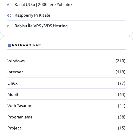
Kanal Utku | 2000'lere Yolculuk
Raspberry Pi Kitabı
Rabisu İle VPS / VDS Hosting
▤
KATEGORILER
Windows
(210)
İnternet
(119)
Linux
(77)
Mobil
(64)
Web Tasarım
(41)
Programlama
(38)
Project
(15)