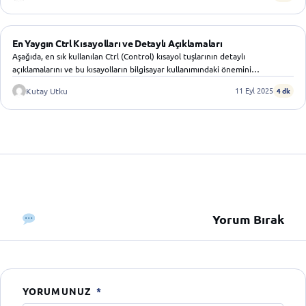
WINDOWS
En Yaygın Ctrl Kısayolları ve Detaylı Açıklamaları
Aşağıda, en sık kullanılan Ctrl (Control) kısayol tuşlarının detaylı
açıklamalarını ve bu kısayolların bilgisayar kullanımındaki önemini…
11 Eyl 2025
Kutay Utku
4 dk
Yorum Bırak
YORUMUNUZ
*