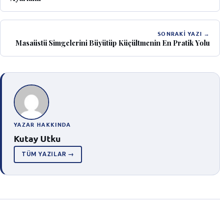
SONRAKI YAZI →
Masaüstü Simgelerini Büyütüp Küçültmenin En Pratik Yolu
YAZAR HAKKINDA
Kutay Utku
TÜM YAZILAR →