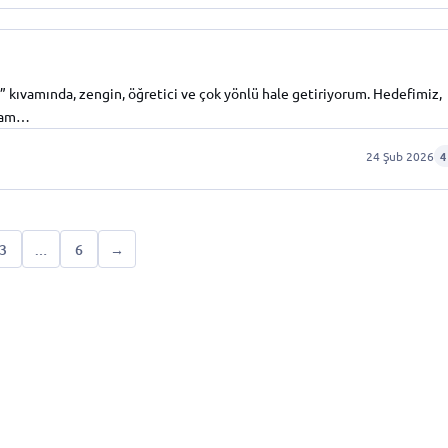
” kıvamında, zengin, öğretici ve çok yönlü hale getiriyorum. Hedefimiz,
 tam…
24 Şub 2026
4
3
…
6
→