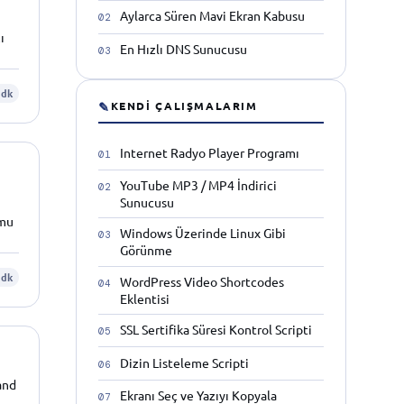
Aylarca Süren Mavi Ekran Kabusu
ı
En Hızlı DNS Sunucusu
 dk
✎
KENDI ÇALIŞMALARIM
Internet Radyo Player Programı
YouTube MP3 / MP4 İndirici
Sunucusu
 mu
Windows Üzerinde Linux Gibi
Görünme
 dk
WordPress Video Shortcodes
Eklentisi
SSL Sertifika Süresi Kontrol Scripti
Dizin Listeleme Scripti
mand
Ekranı Seç ve Yazıyı Kopyala