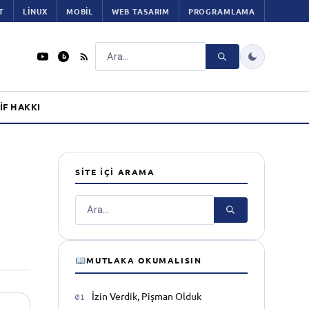
T
LINUX
MOBIL
WEB TASARIM
PROGRAMLAMA
Ara
IF HAKKI
SITE İÇI ARAMA
Ara
MUTLAKA OKUMALISIN
İzin Verdik, Pişman Olduk