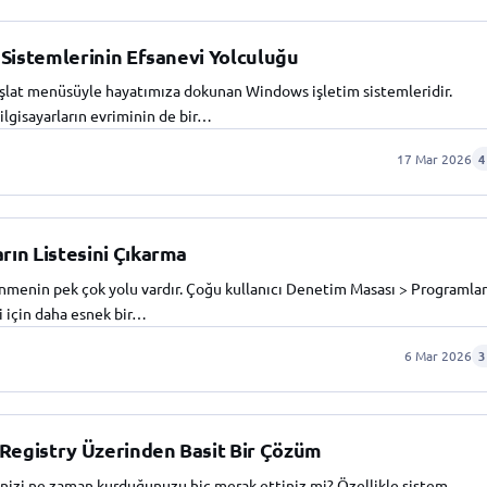
 Sistemlerinin Efsanevi Yolculuğu
başlat menüsüyle hayatımıza dokunan Windows işletim sistemleridir.
bilgisayarların evriminin de bir…
17 Mar 2026
4
ın Listesini Çıkarma
menin pek çok yolu vardır. Çoğu kullanıcı Denetim Masası > Programlar
ri için daha esnek bir…
6 Mar 2026
3
Registry Üzerinden Basit Bir Çözüm
minizi ne zaman kurduğunuzu hiç merak ettiniz mi? Özellikle sistem