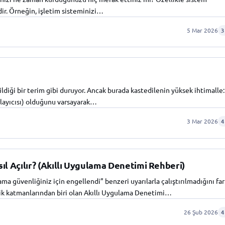
dir. Örneğin, işletim sisteminizi…
5 Mar 2026
3
ldiği bir terim gibi duruyor. Ancak burada kastedilenin yüksek ihtimalle:
layıcısı) olduğunu varsayarak…
3 Mar 2026
4
 Açılır? (Akıllı Uygulama Denetimi Rehberi)
 güvenliğiniz için engellendi” benzeri uyarılarla çalıştırılmadığını fa
lik katmanlarından biri olan Akıllı Uygulama Denetimi…
26 Şub 2026
4