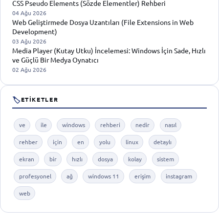
CSS Pseudo Elements (Sözde Elementler) Rehberi
04 Ağu 2026
Web Geliştirmede Dosya Uzantıları (File Extensions in Web
Development)
03 Ağu 2026
Media Player (Kutay Utku) İncelemesi: Windows İçin Sade, Hızlı
ve Güçlü Bir Medya Oynatıcı
02 Ağu 2026
🏷
ETIKETLER
ve
ile
windows
rehberi
nedir
nasıl
rehber
için
en
yolu
linux
detaylı
ekran
bir
hızlı
dosya
kolay
sistem
profesyonel
ağ
windows 11
erişim
instagram
web