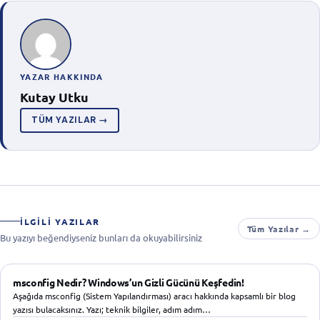
YAZAR HAKKINDA
Kutay Utku
TÜM YAZILAR →
İLGILI YAZILAR
Tüm Yazılar →
Bu yazıyı beğendiyseniz bunları da okuyabilirsiniz
WINDOWS
msconfig Nedir? Windows’un Gizli Gücünü Keşfedin!
Aşağıda msconfig (Sistem Yapılandırması) aracı hakkında kapsamlı bir blog
yazısı bulacaksınız. Yazı; teknik bilgiler, adım adım…