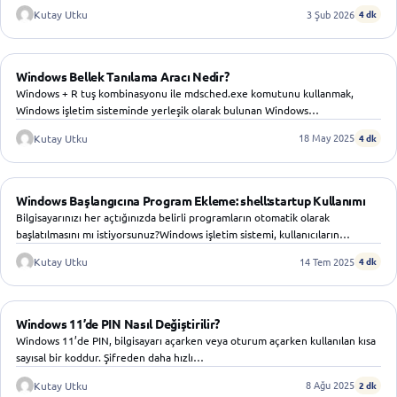
3 Şub 2026
Kutay Utku
4 dk
WINDOWS
Windows Bellek Tanılama Aracı Nedir?
Windows + R tuş kombinasyonu ile mdsched.exe komutunu kullanmak,
Windows işletim sisteminde yerleşik olarak bulunan Windows…
18 May 2025
Kutay Utku
4 dk
WINDOWS
Windows Başlangıcına Program Ekleme: shell:startup Kullanımı
Bilgisayarınızı her açtığınızda belirli programların otomatik olarak
başlatılmasını mı istiyorsunuz?Windows işletim sistemi, kullanıcıların
istedikleri uygulamaları açılışta…
14 Tem 2025
Kutay Utku
4 dk
WINDOWS
Windows 11’de PIN Nasıl Değiştirilir?
Windows 11’de PIN, bilgisayarı açarken veya oturum açarken kullanılan kısa
sayısal bir koddur. Şifreden daha hızlı…
8 Ağu 2025
Kutay Utku
2 dk