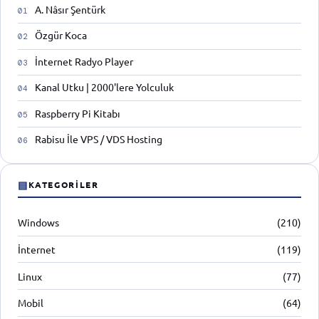
A. Nâsır Şentürk
Özgür Koca
İnternet Radyo Player
Kanal Utku | 2000'lere Yolculuk
Raspberry Pi Kitabı
Rabisu İle VPS / VDS Hosting
▤
KATEGORILER
Windows
(210)
İnternet
(119)
Linux
(77)
Mobil
(64)