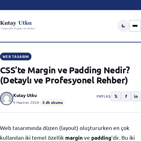
WEB TASARIM
CSS’te Margin ve Padding Nedir?
(Detaylı ve Profesyonel Rehber)
Kutay Utku
𝕏
f
in
PAYLAŞ
9 Haziran 2026
•
3 dk okuma
Web tasarımında düzen (layout) oluştururken en çok
kullanılan iki temel özellik
ve
’dir. Bu iki
margin
padding