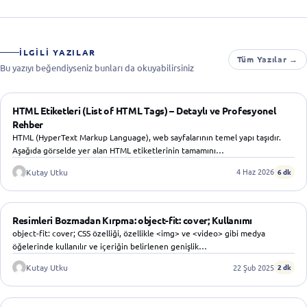
İLGILI YAZILAR
Tüm Yazılar →
Bu yazıyı beğendiyseniz bunları da okuyabilirsiniz
WEB TASARIM
HTML Etiketleri (List of HTML Tags) – Detaylı ve Profesyonel
Rehber
HTML (HyperText Markup Language), web sayfalarının temel yapı taşıdır.
Aşağıda görselde yer alan HTML etiketlerinin tamamını…
4 Haz 2026
Kutay Utku
6 dk
WEB TASARIM
Resimleri Bozmadan Kırpma: object-fit: cover; Kullanımı
object-fit: cover; CSS özelliği, özellikle <img> ve <video> gibi medya
öğelerinde kullanılır ve içeriğin belirlenen genişlik…
22 Şub 2025
Kutay Utku
2 dk