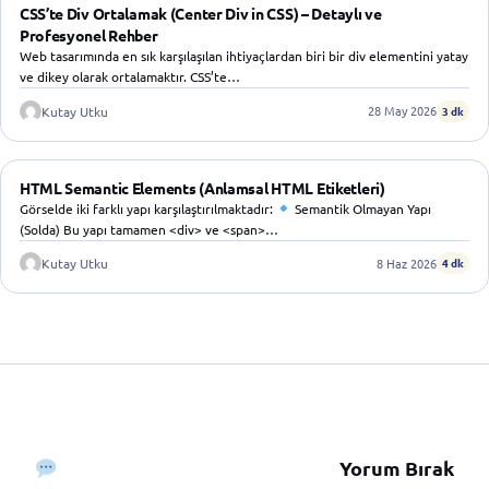
WEB TASARIM
CSS’te Div Ortalamak (Center Div in CSS) – Detaylı ve
Profesyonel Rehber
Web tasarımında en sık karşılaşılan ihtiyaçlardan biri bir div elementini yatay
ve dikey olarak ortalamaktır. CSS’te…
28 May 2026
Kutay Utku
3 dk
WEB TASARIM
HTML Semantic Elements (Anlamsal HTML Etiketleri)
Görselde iki farklı yapı karşılaştırılmaktadır:
Semantik Olmayan Yapı
(Solda) Bu yapı tamamen <div> ve <span>…
8 Haz 2026
Kutay Utku
4 dk
Yorum Bırak