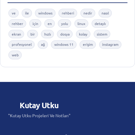
ve
ile
windows
rehberi
nedir
nasıl
rehber
için
en
yolu
linux
detaylı
ekran
bir
hızlı
dosya
kolay
sistem
profesyonel
ağ
windows 11
erişim
instagram
web
Kutay
Utku
"Kutay Utku Projeleri Ve Notları"