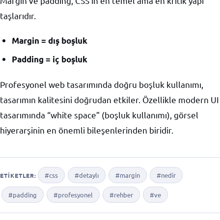
Margin ve padding, CSS’in en temel ama en kritik yapı
taşlarıdır.
Margin = dış boşluk
Padding = iç boşluk
Profesyonel web tasarımında doğru boşluk kullanımı,
tasarımın kalitesini doğrudan etkiler. Özellikle modern UI
tasarımında “white space” (boşluk kullanımı), görsel
hiyerarşinin en önemli bileşenlerinden biridir.
#css
#detaylı
#margin
#nedir
ETIKETLER:
#padding
#profesyonel
#rehber
#ve