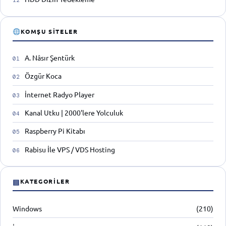
KOMŞU SITELER
A. Nâsır Şentürk
Özgür Koca
İnternet Radyo Player
Kanal Utku | 2000'lere Yolculuk
Raspberry Pi Kitabı
Rabisu İle VPS / VDS Hosting
▤
KATEGORILER
Windows
(210)