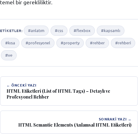
temel bir gerekliliktir.
#anlatım
#css
#flexbox
#kapsamlı
ETIKETLER:
#kısa
#profesyonel
#property
#rehber
#rehberi
#ve
← ÖNCEKI YAZI
HTML Etiketleri (List of HTML Tags) – Detaylı ve
Profesyonel Rehber
SONRAKI YAZI →
HTML Semantic Elements (Anlamsal HTML Etiketleri)