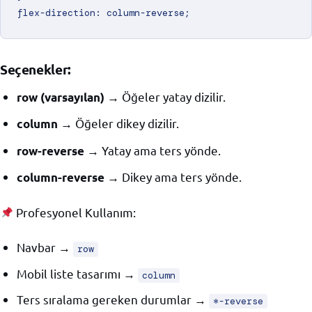
Seçenekler:
→ Öğeler yatay dizilir.
row (varsayılan)
→ Öğeler dikey dizilir.
column
→ Yatay ama ters yönde.
row-reverse
→ Dikey ama ters yönde.
column-reverse
Profesyonel Kullanım:
Navbar →
row
Mobil liste tasarımı →
column
Ters sıralama gereken durumlar →
*-reverse