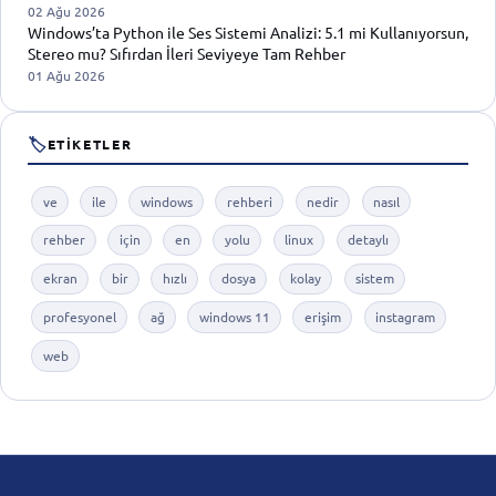
02 Ağu 2026
Windows’ta Python ile Ses Sistemi Analizi: 5.1 mi Kullanıyorsun,
Stereo mu? Sıfırdan İleri Seviyeye Tam Rehber
01 Ağu 2026
🏷
ETIKETLER
ve
ile
windows
rehberi
nedir
nasıl
rehber
için
en
yolu
linux
detaylı
ekran
bir
hızlı
dosya
kolay
sistem
profesyonel
ağ
windows 11
erişim
instagram
web