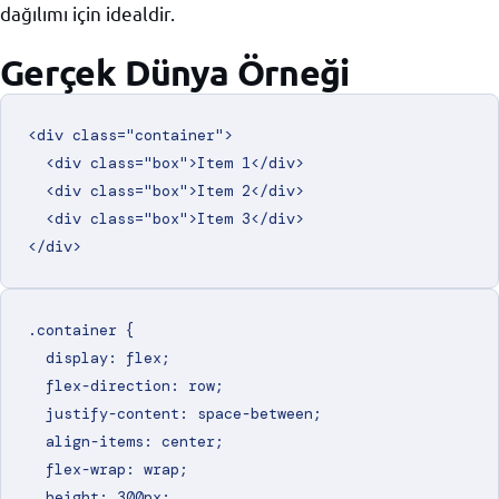
dağılımı için idealdir.
Gerçek Dünya Örneği
<div class="container">

  <div class="box">Item 1</div>

  <div class="box">Item 2</div>

  <div class="box">Item 3</div>

.container {

  display: flex;

  flex-direction: row;

  justify-content: space-between;

  align-items: center;

  flex-wrap: wrap;

  height: 300px;
