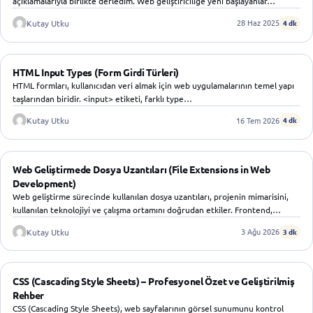
açıklamalarıyla birlikte derledim. Web geliştiriciliğe yeni başlayanlar…
28 Haz 2025
Kutay Utku
4 dk
WEB TASARIM
HTML Input Types (Form Girdi Türleri)
HTML formları, kullanıcıdan veri almak için web uygulamalarının temel yapı
taşlarından biridir. <input> etiketi, farklı type…
16 Tem 2026
Kutay Utku
4 dk
WEB TASARIM
Web Geliştirmede Dosya Uzantıları (File Extensions in Web
Development)
Web geliştirme sürecinde kullanılan dosya uzantıları, projenin mimarisini,
kullanılan teknolojiyi ve çalışma ortamını doğrudan etkiler. Frontend,…
3 Ağu 2026
Kutay Utku
3 dk
WEB TASARIM
CSS (Cascading Style Sheets) – Profesyonel Özet ve Geliştirilmiş
Rehber
CSS (Cascading Style Sheets), web sayfalarının görsel sunumunu kontrol