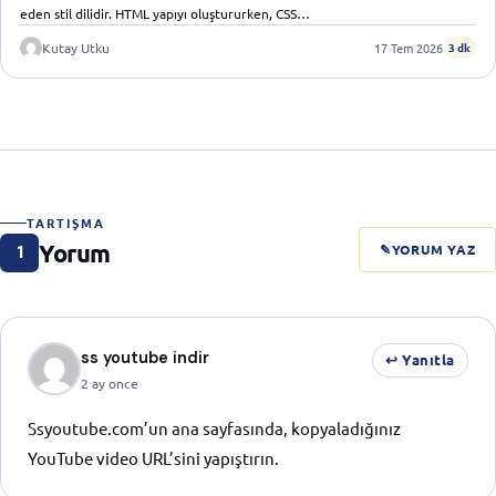
eden stil dilidir. HTML yapıyı oluştururken, CSS…
17 Tem 2026
Kutay Utku
3 dk
TARTIŞMA
Yorum
✎
YORUM YAZ
1
ss youtube indir
↩ Yanıtla
2 ay once
Ssyoutube.com’un ana sayfasında, kopyaladığınız
YouTube video URL’sini yapıştırın.