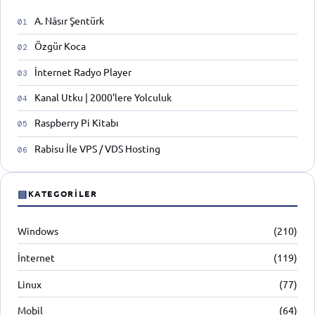
A. Nâsır Şentürk
Özgür Koca
İnternet Radyo Player
Kanal Utku | 2000'lere Yolculuk
Raspberry Pi Kitabı
Rabisu İle VPS / VDS Hosting
▤
KATEGORILER
Windows
(210)
İnternet
(119)
Linux
(77)
Mobil
(64)