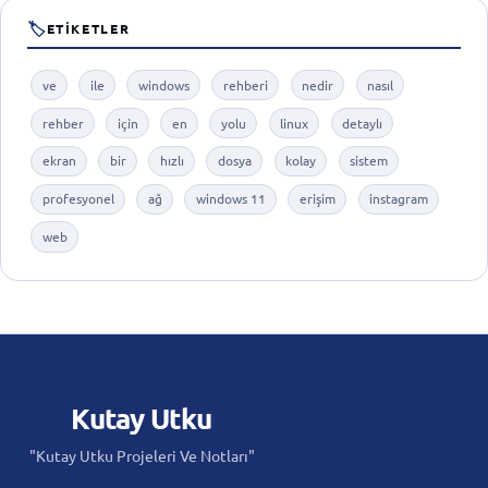
🏷
ETIKETLER
ve
ile
windows
rehberi
nedir
nasıl
rehber
için
en
yolu
linux
detaylı
ekran
bir
hızlı
dosya
kolay
sistem
profesyonel
ağ
windows 11
erişim
instagram
web
Kutay
Utku
"Kutay Utku Projeleri Ve Notları"